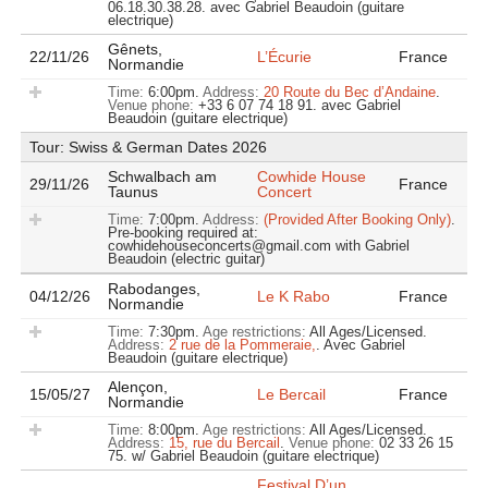
06.18.30.38.28.
avec Gabriel Beaudoin (guitare
electrique)
Gênets,
22/11/26
L’Écurie
France
Normandie
Time:
6:00pm.
Address:
20 Route du Bec d’Andaine
.
Venue phone:
+33 6 07 74 18 91.
avec Gabriel
Beaudoin (guitare electrique)
Tour: Swiss & German Dates 2026
Schwalbach am
Cowhide House
29/11/26
France
Taunus
Concert
Time:
7:00pm.
Address:
(Provided After Booking Only)
.
Pre-booking required at:
cowhidehouseconcerts@gmail.com with Gabriel
Beaudoin (electric guitar)
Rabodanges,
04/12/26
Le K Rabo
France
Normandie
Time:
7:30pm.
Age restrictions:
All Ages/Licensed.
Address:
2 rue de la Pommeraie,
.
Avec Gabriel
Beaudoin (guitare electrique)
Alençon,
15/05/27
Le Bercail
France
Normandie
Time:
8:00pm.
Age restrictions:
All Ages/Licensed.
Address:
15, rue du Bercail
.
Venue phone:
02 33 26 15
75.
w/ Gabriel Beaudoin (guitare electrique)
Festival D’un