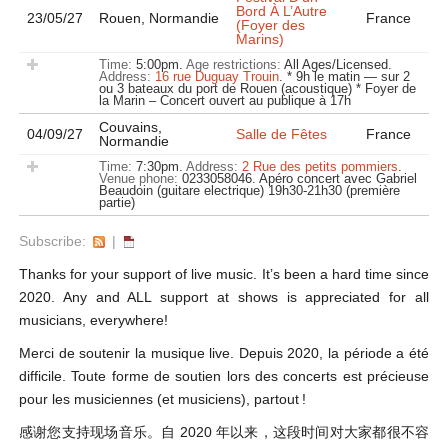
Bord À L’Autre
23/05/27
Rouen, Normandie
France
(Foyer des
Marins)
Time:
5:00pm.
Age restrictions:
All Ages/Licensed.
Address:
16 rue Duguay Trouin
.
* 9h le matin — sur 2
ou 3 bateaux du port de Rouen (acoustique) * Foyer de
la Marin – Concert ouvert au publique à 17h
Couvains,
04/09/27
Salle de Fêtes
France
Normandie
Time:
7:30pm.
Address:
2 Rue des petits pommiers
.
Venue phone:
0233058046.
Apéro concert avec Gabriel
Beaudoin (guitare electrique) 19h30-21h30 (première
partie)
Subscribe:
|
Thanks for your support of live music. It’s been a hard time since
2020. Any and ALL support at shows is appreciated for all
musicians, everywhere!
Merci de soutenir la musique live. Depuis 2020, la période a été
difficile. Toute forme de soutien lors des concerts est précieuse
pour les musiciennes (et musiciens), partout !
感谢您支持现场音乐。自 2020 年以来，这段时间对大家都很不容