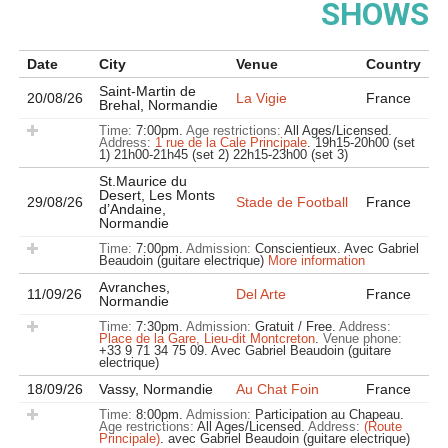
SHOWS
Date
City
Venue
Country
Saint-Martin de
20/08/26
La Vigie
France
Brehal, Normandie
Time:
7:00pm.
Age restrictions:
All Ages/Licensed.
Address:
1 rue de la Cale Principale
.
19h15-20h00 (set
1) 21h00-21h45 (set 2) 22h15-23h00 (set 3)
St.Maurice du
Desert, Les Monts
29/08/26
Stade de Football
France
d’Andaine,
Normandie
Time:
7:00pm.
Admission:
Conscientieux.
Avec Gabriel
Beaudoin (guitare electrique)
More information
Avranches,
11/09/26
Del Arte
France
Normandie
Time:
7:30pm.
Admission:
Gratuit / Free.
Address:
Place de la Gare, Lieu-dit Montcreton
.
Venue phone:
+33 9 71 34 75 09.
Avec Gabriel Beaudoin (guitare
electrique)
18/09/26
Vassy, Normandie
Au Chat Foin
France
Time:
8:00pm.
Admission:
Participation au Chapeau.
Age restrictions:
All Ages/Licensed.
Address:
(Route
Principale)
.
avec Gabriel Beaudoin (guitare electrique)