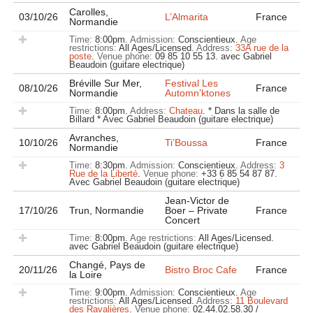
Carolles,
03/10/26
L’Almarita
France
Normandie
Time:
8:00pm.
Admission:
Conscientieux.
Age
restrictions:
All Ages/Licensed.
Address:
33A rue de la
poste
.
Venue phone:
09 85 10 55 13.
avec Gabriel
Beaudoin (guitare electrique)
Bréville Sur Mer,
Festival Les
08/10/26
France
Normandie
Automn’ktones
Time:
8:00pm.
Address:
Chateau
.
* Dans la salle de
Billard * Avec Gabriel Beaudoin (guitare electrique)
Avranches,
10/10/26
Ti’Boussa
France
Normandie
Time:
8:30pm.
Admission:
Conscientieux.
Address:
3
Rue de la Liberté
.
Venue phone:
+33 6 85 54 87 87.
Avec Gabriel Beaudoin (guitare electrique)
Jean-Victor de
17/10/26
Trun, Normandie
Boer – Private
France
Concert
Time:
8:00pm.
Age restrictions:
All Ages/Licensed.
avec Gabriel Beaudoin (guitare electrique)
Changé, Pays de
20/11/26
Bistro Broc Cafe
France
la Loire
Time:
9:00pm.
Admission:
Conscientieux.
Age
restrictions:
All Ages/Licensed.
Address:
11 Boulevard
des Ravalières
.
Venue phone:
02.44.02.58.30 /